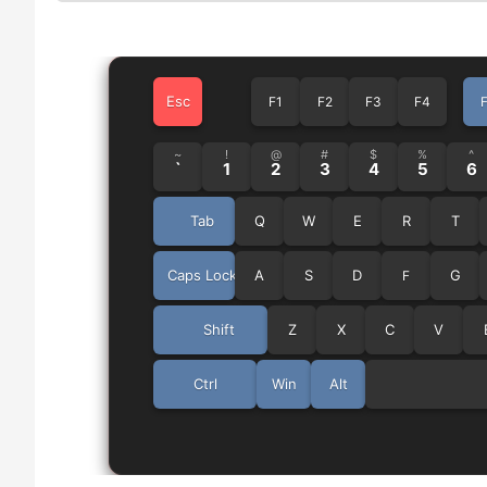
Esc
F1
F2
F3
F4
~
!
@
#
$
%
^
`
1
2
3
4
5
6
Tab
Q
W
E
R
T
Caps Lock
A
S
D
G
F
Shift
Z
X
C
V
Ctrl
Win
Alt