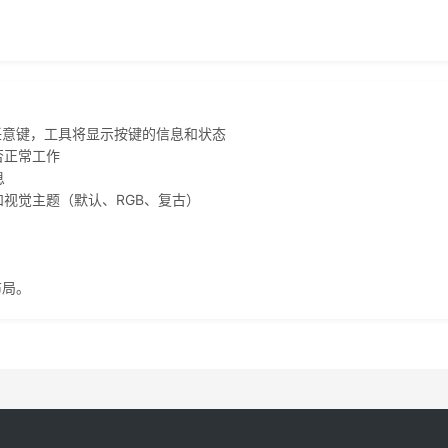
任意键，工具将显示按键的信息和状态
否正常工作
息
和视觉主题（默认、RGB、复古）
布局。