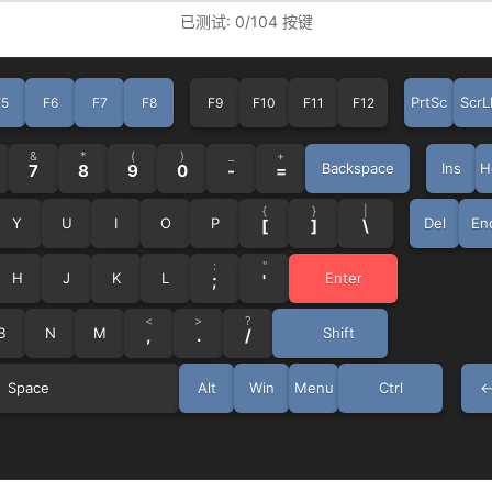
已测试:
0
/
104
按键
PrtSc
ScrL
F5
F6
F7
F8
F9
F10
F11
F12
&
*
(
)
_
+
Backspace
Ins
H
7
8
9
0
-
=
{
}
|
Y
U
I
O
P
Del
En
[
]
\
:
"
H
J
K
L
Enter
;
'
<
>
?
B
N
M
Shift
,
.
/
Space
Alt
Win
Menu
Ctrl