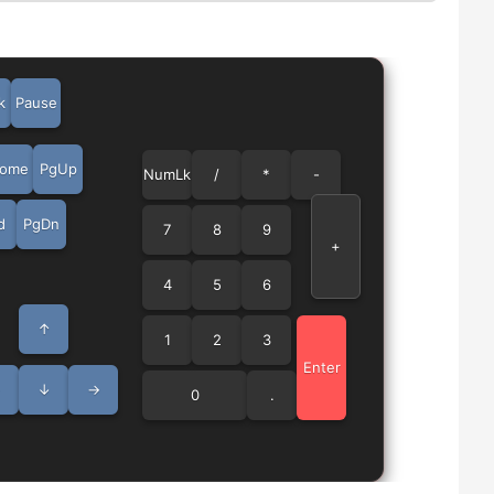
k
Pause
ome
PgUp
NumLk
/
*
-
d
PgDn
7
8
9
+
4
5
6
↑
1
2
3
Enter
←
↓
→
0
.