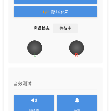
L/R
测试立体声
声道状态:
等待中
L
R
音效测试
🔊
🔔
蜂鸣音
铃声