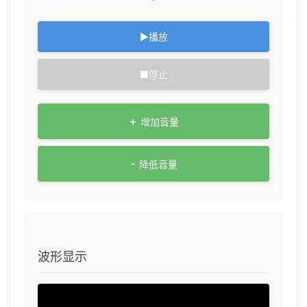
▶
播放
■
停止
+
增加音量
-
降低音量
波形显示