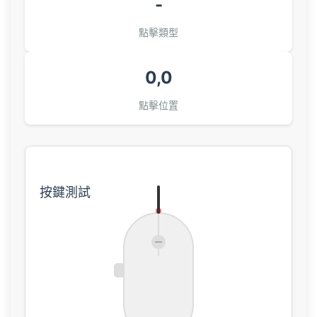
-
點擊類型
0,0
點擊位置
按鍵測試
左
右
鍵
鍵
滾
滾
點
點
動
動
後
前
擊
擊
↑
↓
退
進
鍵
鍵