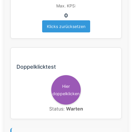
Max. KPS:
0
Klicks zurücksetzen
Doppelklicktest
Hier
doppelklicken
Status:
Warten