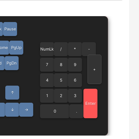
k
Pause
ome
PgUp
NumLk
/
*
-
d
PgDn
7
8
9
+
4
5
6
↑
1
2
3
Enter
←
↓
→
0
.