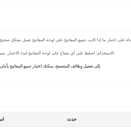
الاستخدام: اضغط على أي مفتاح على لوحة المفاتيح لبدء الاختبار. سيتم تمييز المفاتيح المختبرة. يمكنك اختيار تخطيطات وسمات مختلفة.
ملاحظة خاصة: أثناء الاختبار، لن تؤدي مفاتيح الوظائف مثل F1-F12 إلى تفعيل وظائف المتصفح، يمكنك اختبار جميع المفاتيح بأمان.
حدث
اس