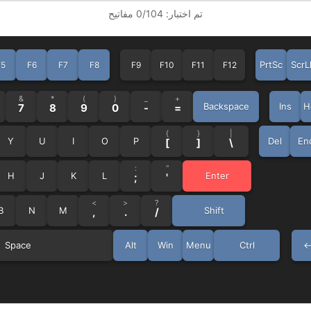
تم اختبار:
104
/
0
مفاتيح
PrtSc
ScrL
F5
F6
F7
F8
F9
F10
F11
F12
&
*
(
)
_
+
Backspace
Ins
H
7
8
9
0
-
=
{
}
|
Y
U
I
O
P
Del
En
[
]
\
:
"
H
J
K
L
Enter
;
'
<
>
?
B
N
M
Shift
,
.
/
Space
Alt
Win
Menu
Ctrl