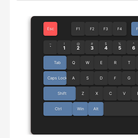
Esc
F1
F2
F3
F4
~
!
@
#
$
%
^
`
1
2
3
4
5
6
Tab
Q
W
E
R
T
Caps Lock
A
S
D
G
F
Shift
Z
X
C
V
Ctrl
Win
Alt